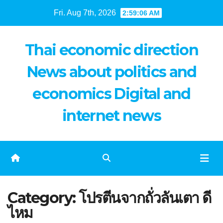
Skip
Fri. Aug 7th, 2026
2:59:07 AM
to
content
Thai economic direction
News about politics and
economics Digital and
internet news
Category:
โปรตีนจากถั่วลันเตา ดี
ไหม