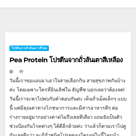
โปรตีนจากถั่วลันเตา ดีไหม
Pea Protein โปรตีนจากถั่วลันเตาสีเหลือง
วันนี้เราขอแอบมาเอาใจสายเลือกกิน สายสุขภาพกันบ้าง
ค่ะ โดยเฉพาะใครที่อินเลิฟใน ธัญพืช บอกเลยว่าต้องจด!
วันนี้เราจะพาไปพบกับคำตอบกันค่ะ เห็นถั่วเม็ดเล็กๆ แบบ
นี้ แต่มีคุณค่าทางโภชนาการและมีสารอาหารดีๆ ต่อ
ร่างกายอยู่มากอย่างคาดไม่ถึงเลยทีเดียว แถมยังเป็นตัว
ช่วงป้องกันโรคต่างๆ ได้ดีอีกด้วยค่ะ ว่าแล้วก็ตามเราไปดู
กันเลยดีกว่า จะมีถั่วชนิดโปรดของใครอยู่ในนี้ไหมน้า…