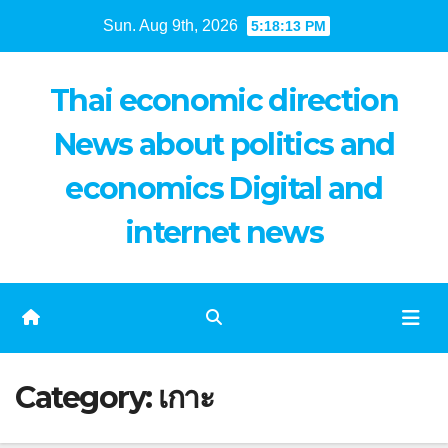
Skip
Sun. Aug 9th, 2026
5:18:13 PM
to
content
Thai economic direction
News about politics and
economics Digital and
internet news
Category:
เกาะ