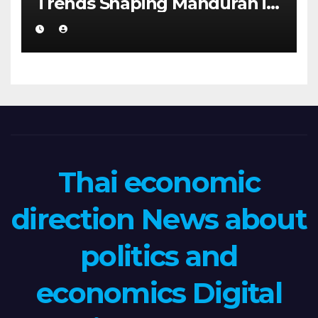
Trends Shaping Mandurah in
2026
Thai economic
direction News about
politics and
economics Digital