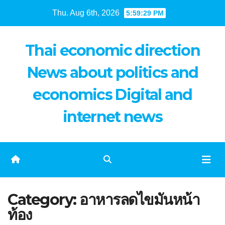
Skip
Thu. Aug 6th, 2026
5:59:29 PM
to
content
Thai economic direction
News about politics and
economics Digital and
internet news
Category:
อาหารลดไขมันหน้า
ท้อง