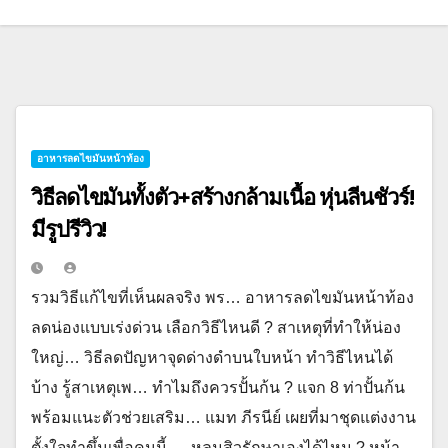
อาหารลดไขมันหน้าท้อง
วิธีลดไขมันทั้งตัว+สร้างกล้ามเนื้อ หุ่นลีนชัวร์!
มีรูปรีวิว!
รวมวิธีแก้ไขที่เห็นผลจริง พร… อาหารลดไขมันหน้าท้อง
ลดน่องแบบเร่งด่วน เลือกวิธีไหนดี ? สาเหตุที่ทำให้น่อง
ใหญ่… วิธีลดปัญหาจุดด่างดำบนใบหน้า ทำวิธีไหนได้
บ้าง รู้สาเหตุเพ… ทำไมถึงควรปั้นก้น ? แจก 8 ท่าปั้นก้น
พร้อมแนะตัวช่วยเสริม… แมท ภีรนีย์ เผยที่มาชุดแต่งงาน
ตั้งใจทำขึ้นเพื่อคนนี้…. หลุมสิวรักษาเองได้ไหม ? หน้า