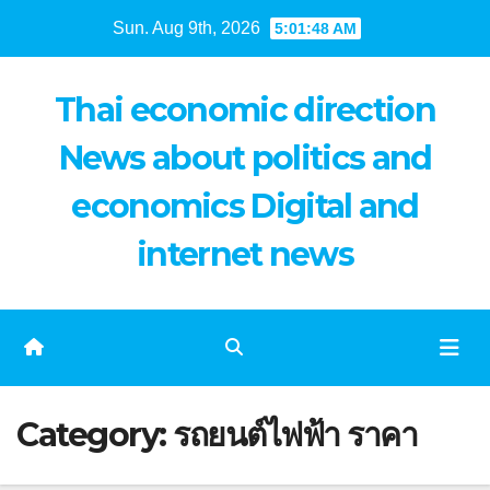
Skip
Sun. Aug 9th, 2026
5:01:48 AM
to
content
Thai economic direction
News about politics and
economics Digital and
internet news
Category:
รถยนต์ไฟฟ้า ราคา