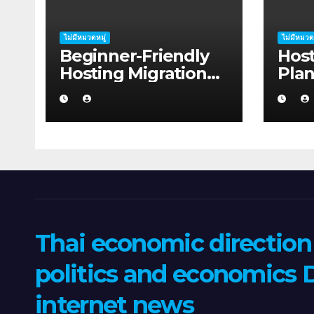
ไม่มีหมวดหมู่
ไม่มีหมวด
Beginner-Friendly
Host
Hosting Migration
Pla
Planning Advice for
Sha
Startup Founders in
in 2
Coffs Harbour
Thai economic directio
politics and economics D
internet news