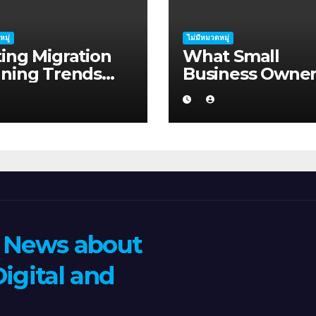
หมู่
ไม่มีหมวดหมู่
ing Migration
What Small
nning Trends
Business Owner
ping Mandurah
Should Know A
026
Hosting Migrati
Planning in
Geraldton
n News about
igital and