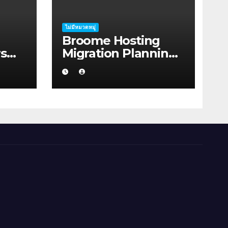
ไม่มีหมวดหมู่
Broome Hosting
s
Migration Planning:
bout
Practical Ideas for
on
First-home Buyers