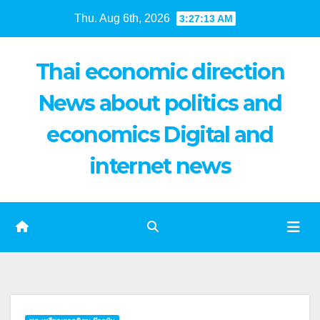
Skip
Thu. Aug 6th, 2026
3:27:13 AM
to
content
Thai economic direction
News about politics and
economics Digital and
internet news