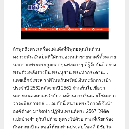
ถ้าพูดถึงพระเครื่องเด่นดังที่มีพุทธคุณในด้าน
คงกระพัน อันเป็นที่ใฝ่หาของเหล่าชายชาตรีทั้งหลาย
นอกจากพระตระกูลยอดขุนพลต่างๆ ที่รู้จักกันดี อย่าง
พระร่วงหลังรางปืน พระหูยาน พระท่ากระดาน…
แคชเอ็กซ์เพรส ราศีไหนรับทรัพย์เงินทะลักกระเป๋า
ประจำปี 2562หลังจากปี 2561 ผ่านพ้นไปเชื่อว่า
หลายคนคงคาดหวังกับดวงด้านการเงินและโชคลาภ
ว่าจะมีสภาพคล่ … ณ บัดนี้ สนามพระวิภาวดี จึงนำ
องค์ต่างๆ มาจัดทำ ปฏิทินเทรนด์พระ 2567 ให้ตัด
แปะข้างฝา ดูวันไปด้วย ดูพระไปด้วย ตามที่เรียกร้อง
กันมาทุกปี และขอให้ทุกท่านประสบโชคดี มีชัยกัน