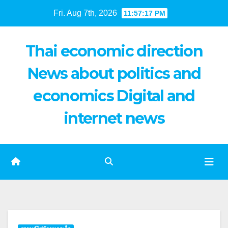
Skip
Fri. Aug 7th, 2026
11:57:17 PM
to
content
Thai economic direction
News about politics and
economics Digital and
internet news