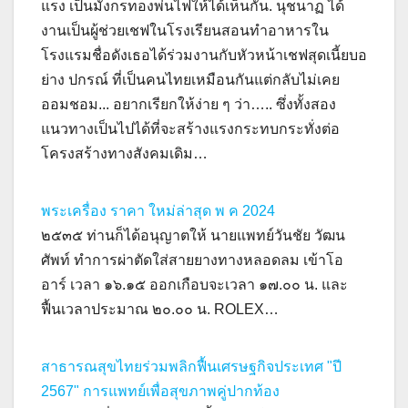
แรง เป็นมังกรทองพ่นไฟให้ได้เห็นกัน. นุชนาฏ ได้
งานเป็นผู้ช่วยเชฟในโรงเรียนสอนทําอาหารใน
โรงแรมชื่อดังเธอได้ร่วมงานกับหัวหน้าเชฟสุดเนี้ยบอ
ย่าง ปกรณ์ ที่เป็นคนไทยเหมือนกันแต่กลับไม่เคย
ออมชอม... อยากเรียกให้ง่าย ๆ ว่า….. ซึ่งทั้งสอง
แนวทางเป็นไปได้ที่จะสร้างแรงกระทบกระทั่งต่อ
โครงสร้างทางสังคมเดิม…
พระเครื่อง ราคา ใหม่ล่าสุด พ ค 2024
๒๕๓๕ ท่านก็ได้อนุญาตให้ นายแพทย์วันชัย วัฒน
ศัพท์ ทำการผ่าตัดใส่สายยางทางหลอดลม เข้าโอ
อาร์ เวลา ๑๖.๑๕ ออกเกือบจะเวลา ๑๗.๐๐ น. และ
ฟื้นเวลาประมาณ ๒๐.๐๐ น. ROLEX…
สาธารณสุขไทยร่วมพลิกฟื้นเศรษฐกิจประเทศ "ปี
2567" การแพทย์เพื่อสุขภาพคู่ปากท้อง