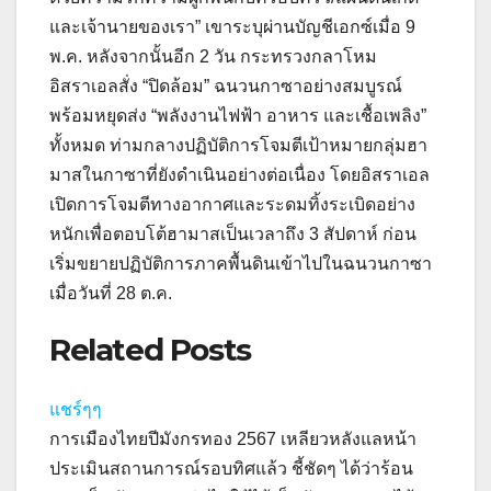
และเจ้านายของเรา” เขาระบุผ่านบัญชีเอกซ์เมื่อ 9
พ.ค. หลังจากนั้นอีก 2 วัน กระทรวงกลาโหม
อิสราเอลสั่ง “ปิดล้อม” ฉนวนกาซาอย่างสมบูรณ์
พร้อมหยุดส่ง “พลังงานไฟฟ้า อาหาร และเชื้อเพลิง”
ทั้งหมด ท่ามกลางปฏิบัติการโจมตีเป้าหมายกลุ่มฮา
มาสในกาซาที่ยังดำเนินอย่างต่อเนื่อง โดยอิสราเอล
เปิดการโจมตีทางอากาศและระดมทิ้งระเบิดอย่าง
หนักเพื่อตอบโต้ฮามาสเป็นเวลาถึง 3 สัปดาห์ ก่อน
เริ่มขยายปฏิบัติการภาคพื้นดินเข้าไปในฉนวนกาซา
เมื่อวันที่ 28 ต.ค.
Related Posts
แชร์ๆๆ
การเมืองไทยปีมังกรทอง 2567 เหลียวหลังแลหน้า
ประเมินสถานการณ์รอบทิศแล้ว ชี้ชัดๆ ได้ว่าร้อน