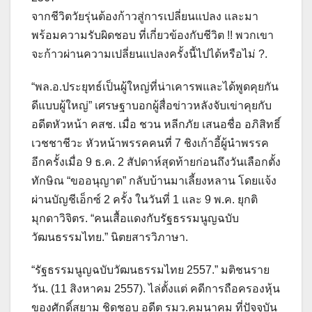
จากชีวิตวัยรุ่นต้องก้าวสู่การเปลี่ยนแปลง และมา
พร้อมความรับผิดชอบ ที่เกี่ยวข้องกับชีวิต !! พวกเขา
จะก้าวผ่านความเปลี่ยนแปลงครั้งนี้ไปได้หรือไม่ ?.
“พล.อ.ประยุทธ์เป็นผู้ใหญ่ที่น่าเคารพและได้พูดคุยกัน
ดีแบบผู้ใหญ่” เศรษฐาบอกผู้สื่อข่าวหลังจับเข่าคุยกับ
อดีตหัวหน้า คสช. เมื่อ ชวน หลีกภัย เสนอชื่อ อภิสิทธิ์
เวชชาชีวะ หัวหน้าพรรคคนที่ 7 ชิงเก้าอี้ผู้นำพรรค
อีกครั้งเมื่อ 9 ธ.ค. 2 สัปดาห์สุดท้ายก่อนถึงวันเลือกตั้ง
ทักษิณ “ขออนุญาต” กลับบ้านมาเลี้ยงหลาน โดยแจ้ง
ผ่านบัญชีเอ็กซ์ 2 ครั้ง ในวันที่ 1 และ 9 พ.ค. ยุกติ
มุกดาวิจิตร. “คนเสื้อแดงกับรัฐธรรมนูญฉบับ
วัฒนธรรมไทย.” นิตยสารวิภาษา.
“รัฐธรรมนูญฉบับวัฒนธรรมไทย 2557.” มติชนราย
วัน. (11 สิงหาคม 2557). ไล่ตั้งแต่ คดีการถือครองหุ้น
ของศักดิ์สยาม ชิดชอบ อดีต รมว.คมนาคม ที่ปัจจุบัน