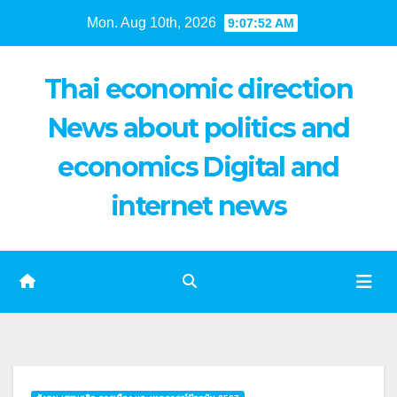
Skip
Mon. Aug 10th, 2026
9:07:53 AM
to
content
Thai economic direction
News about politics and
economics Digital and
internet news