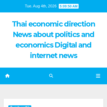
Skip
Tue. Aug 4th, 2026
5:09:50 AM
to
content
Thai economic direction
News about politics and
economics Digital and
internet news