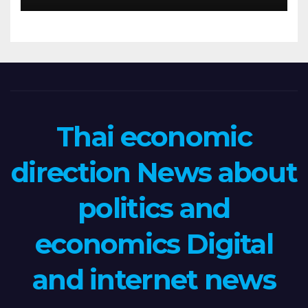
Thai economic
direction News about
politics and
economics Digital
and internet news