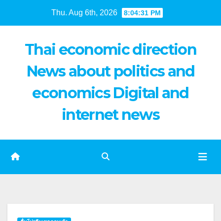
Skip
Thu. Aug 6th, 2026
8:04:32 PM
to
content
Thai economic direction
News about politics and
economics Digital and
internet news