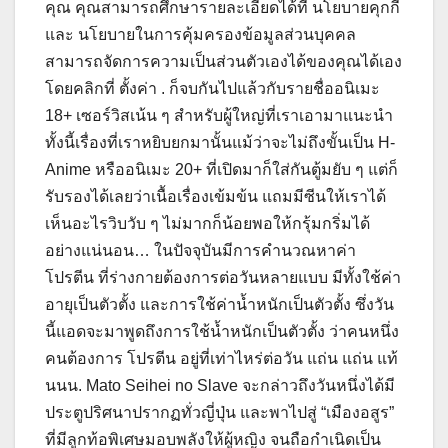
คุณ คุณสามารถศึกษารายละเอียดได้ที่ นโยบายคุกกี้
และ นโยบายในการคุ้มครองข้อมูลส่วนบุคคล
สามารถจัดการความเป็นส่วนตัวเองได้ของคุณได้เอง
โดยคลิกที่ ตั้งค่า . ก็จบกันไปแล้วกับรายชื่ออนิเมะ
18+ เซอร์วิสเน้น ๆ สำหรับผู้ใหญ่ที่เราเอามาแนะนำ
ทั้งนี้เรื่องที่เราหยิบยกมานั้นแม้ว่าจะไม่ถึงขั้นเป็น H-
Anime หรืออนิเมะ 20+ ที่เปิดมาก็ใส่กันตู้มยับ ๆ แต่ก็
รับรองได้เลยว่าเนื้อเรื่องเข้มข้น แถมมีซีนให้เราได้
เห็นอะไรวิบวับ ๆ ไม่มากก็น้อยพอให้กรุ้มกริ่มได้
อย่างแน่นอน… ในปัจจุบันมีการคำนวณหาค่า
โปรตีน ที่ร่างกายต้องการต่อวันหลายแบบ มีทั้งใช้ค่า
อายุเป็นตัวตั้ง และการใช้ค่าน้ำหนักเป็นตัวตั้ง ซึ่งวัน
นี้แอดจะมาพูดถึงการใช้น้ำหนักเป็นตัวตั้ง ว่าคนหนึ่ง
คนต้องการ โปรตีน อยู่ที่เท่าไหร่ต่อวัน แถ่น แถ่น แท้
นนน. Mato Seihei no Slave จะกล่าวถึงวันหนึ่งได้มี
ประตูปริศนาปรากฏทั่วญี่ปุ่น และพาไปสู่ “เมืองอสูร”
ที่มีลูกท้อพิเศษมอบพลังให้ผู้หญิง จนถือกำเนิดเป็น