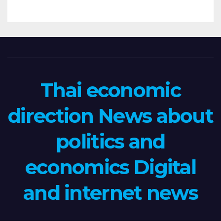
Thai economic
direction News about
politics and
economics Digital
and internet news