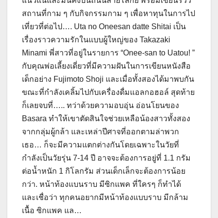
แน่วแน่และมั่นคงบนถนนสายโลกีย์ พร้อมเขียนรีวิว
สถานที่กาม ๆ กับกิจกรรมกาม ๆ เพื่อหาทุนในการไป
เที่ยวที่ต่อไป…. Uta no Oneesan datte Shitai เป็น
เรื่องราวความรักในแบบผู้ใหญ่ของ Takazaki
Minami พี่สาวที่อยู่ในรายการ “Onee-san to Uatou! ”
กับคุณพ่อเลี้ยงเดี่ยวที่มีความฝันในการเขียนหนังสือ
เด็กอย่าง Fujimoto Shoji และเมื่อทั้งสองได้มาพบกัน
ขณะที่กำลังเคลิ้มไปกับเครื่องดื่มแอลกอฮอล์ สุดท้าย
ก็เลยจบที่….. ทว่าด้วยความอบอุ่น อ่อนโยนของ
Basara ทำให้เขาตัดสินใจช่วยเหลือน้องสาวทั้งสอง
จากกลุ่มผู้กล้า และเหล่าปีศาจที่ออกตามล่าพวก
เธอ… ก็จะมีความแตกต่างกันโดยเฉพาะในวัยที่
กำลังเป็นวัยรุ่น 7-14 ปี อาจจะต้องการอยู่ที่ 1.1 กรัม
ต่อน้ำหนัก 1 กิโลกรัม ส่วนเด็กเล็กจะต้องการน้อย
กว่า. หน้าท้องแบนราบ มีซิกแพค ที่ใครๆ ก็ทำได้
และเชื่อว่า ทุกคนอยากมีหน้าท้องแบบราบ มีกล้าม
เนื้อ ซิกแพค แล…