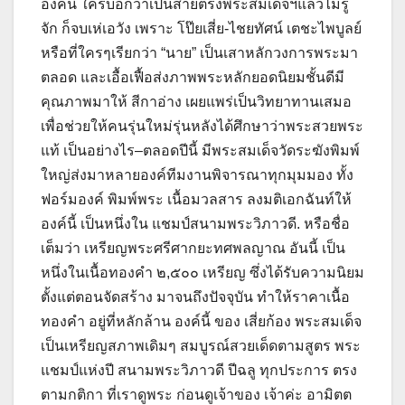
องค์นี้ ใครบอกว่าเป็นสายตรงพระสมเด็จฯแล้วไม่รู้
จัก ก็จบเห่เอวัง เพราะ โป๊ยเสี่ย-ไชยทัศน์ เตชะไพบูลย์
หรือที่ใครๆเรียกว่า “นาย” เป็นเสาหลักวงการพระมา
ตลอด และเอื้อเฟื้อส่งภาพพระหลักยอดนิยมชั้นดีมี
คุณภาพมาให้ สีกาอ่าง เผยแพร่เป็นวิทยาทานเสมอ
เพื่อช่วยให้คนรุ่นใหม่รุ่นหลังได้ศึกษาว่าพระสวยพระ
แท้ เป็นอย่างไร–ตลอดปีนี้ มีพระสมเด็จวัดระฆังพิมพ์
ใหญ่ส่งมาหลายองค์ทีมงานพิจารณาทุกมุมมอง ทั้ง
ฟอร์มองค์ พิมพ์พระ เนื้อมวลสาร ลงมติเอกฉันท์ให้
องค์นี้ เป็นหนึ่งใน แชมป์สนามพระวิภาวดี. หรือชื่อ
เต็มว่า เหรียญพระศรีศากยะทศพลญาณ อันนี้ เป็น
หนึ่งในเนื้อทองคำ ๒,๕๐๐ เหรียญ ซึ่งได้รับความนิยม
ตั้งแต่ตอนจัดสร้าง มาจนถึงปัจจุบัน ทำให้ราคาเนื้อ
ทองคำ อยู่ที่หลักล้าน องค์นี้ ของ เสี่ยก้อง พระสมเด็จ
เป็นเหรียญสภาพเดิมๆ สมบูรณ์สวยเด็ดตามสูตร พระ
แชมป์แห่งปี สนามพระวิภาวดี ปีฉลู ทุกประการ ตรง
ตามกติกา ที่เราดูพระ ก่อนดูเจ้าของ เจ้าค่ะ อามิตต