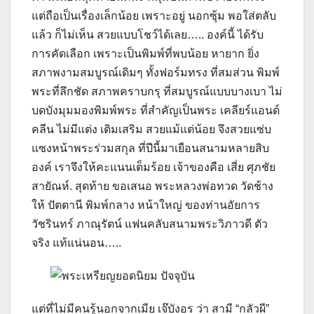
แต่ถือเป็นเรื่องเล็กน้อย เพราะอยู่ นอกซุ้ม พอใส่ตลับ
แล้ว ก็ไม่เห็น สวยแบบโชว์ได้เลย….. องค์นี้ ได้รับ
การคัดเลือก เพราะเป็นพิมพ์ที่พบน้อย หายาก ยิ่ง
สภาพงามสมบูรณ์เดิมๆ ทั้งฟอร์มทรง ที่สมส่วน พิมพ์
พระที่ลึกชัด สภาพคราบกรุ ที่สมบูรณ์แบบบางเบา ไม่
บดบังมุมมองพิมพ์พระ ที่สำคัญเป็นพระ เคลียร์แอนด์
คลีน ไม่มีแต่ง เติมเสริม สวยแม้แต่น้อย จึงสวยแซ่บ
แซงหน้าพระร่วมสกุล ที่ปีนี้มาเยือนสนามหลายสิบ
องค์ เราจึงให้คะแนนเต็มร้อย เจ้าของคือ เสี่ย ศุภชัย
สายัณห์. สุดท้าย ขอเสนอ พระหลวงพ่อทวด วัดช้าง
ให้ ปัตตานี พิมพ์กลาง หน้าใหญ่ ของท่านอัยการ
วัชรินทร์ ภาณุรัตน์ แฟนคลับสนามพระวิภาวดี ตัว
จริง แท้แน่นอน…..
แต่ที่ไม่มีคนรู้นอกจากเมีย เจ๊บังอร ว่า สามี “กลัวผี”