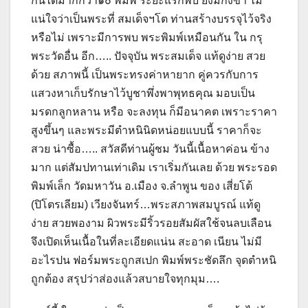
กันได้มากกว่า๑๐ พิมพ์ ระยะแรกพบ ยังมีกังขา ไม่
แน่ใจว่าเป็นพระที่ สมเด็จฯโต ท่านสร้างบรรจุไว้จริง
หรือไม่ เพราะมีการพบ พระพิมพ์เหมือนกัน ใน กรุ
พระวัดอื่น อีก….. ปัจจุบัน พระสมเด็จ แท้ดูง่าย สวย
ด้วย สภาพนี้ เป็นพระทรงค่าหายาก คู่ควรกับการ
แสวงหาเก็บรักษาไว้บูชาพึ่งพาพุทธคุณ มอบเป็น
มรดกลูกหลาน หรือ จะลงทุน ก็มีอนาคต เพราะราคา
สูงขึ้นๆ และพระมีตำหนินิดหน่อยแบบนี้ ราคาก็จะ
สวย น่าซื้อ….. สวัสดีท่านผู้ชม วันนี้เนื้อหาค่อน ข้าง
มาก แต่สัมปทานเท่าเดิม เราเริ่มกันเลย ด้วย พระรอด
พิมพ์เล็ก วัดมหาวัน อ.เมือง จ.ลำพูน ของ เสี่ยโต้
(ปิโตรเลียม) เวียงจันทร์…พระสภาพสมบูรณ์ แท้ดู
ง่าย สวยพองาม ผิวพระมีริ้วรอยสัมผัสใช้จนลบเลือน
จึงเปิดเห็นเนื้อในที่ละเอียดแน่น สะอาด เนียน ไม่มี
อะไรปน ฟอร์มพระถูกสเปก พิมพ์พระชัดลึก จุดตำหนิ
ถูกต้อง สรุปว่าส่องแล้วสบายใจทุกมุม….