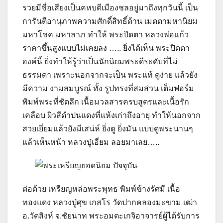
รวยมีชื่อเสียงเป็นคหบดีเมืองชลอยู่มาถึงทุกวันนี้ เป็น
การันตีอานุภาพความศักดิ์สิทธิ์ด้าน เมตตามหานิยม
มหาโชค มหาลาภ ทำให้ พระปิดตา หลวงพ่อแก้ว
ราคาขึ้นสูงแบบไม่เคยลง ….. ยิ่งได้เห็น พระปิดตา
องค์นี้ ยิ่งทำให้รู้ว่าเป็นนักนิยมพระดีระดับที่ไม่
ธรรมดา เพราะนอกจากจะเป็น พระแท้ ดูง่าย แล้วยัง
มีความ งามสมบูรณ์ ทั้ง รูปทรงที่สมส่วน เต็มฟอร์ม
พิมพ์พระที่ชัดลึก เนื้อมวลสารครบสูตรและเนื้อรัก
เคลือบ ผิวสีดำปนแดงที่แห้งเก่าถึงอายุ ทำให้นอกจาก
สวยเยี่ยมแล้วยังมีเสน่ห์ ยิ่งดู ยิ่งมัน แบบดูพระนานๆ
แล้วเห็นหน้า หลวงปู่เอี่ยม ลอยมาเลย…..
ต่อด้วย เหรียญหล่อพระพุทธ พิมพ์ข้างรัศมี เนื้อ
ทองแดง หลวงปู่ศุข เกสโร วัดปากคลองมะขาม เฒ่า
อ.วัดสิงห์ จ.ชัยนาท พระอมตะเกจิอาจารย์ผู้ได้รับการ