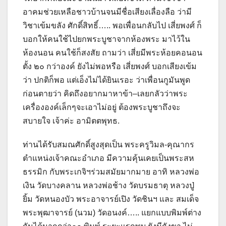
อาคมช่วยเหลือชาวบ้านจนมีชื่อเสียงเลื่องลือ ว่ามี
วิชาเข้มขลัง ศักดิ์สิทธิ์….. พอเพื่อนกลับไป เสี่ยพงศ์ ก็
บอกให้คนใช้ไปยกพระบูชาจากห้องพระ มาไว้ใน
ห้องนอน คนใช้ก็สงสัย ถามว่า เสี่ยมีพระห้อยคอนอน
ตั้ง ๒๐ กว่าองค์ ยังไม่พอหรือ เสี่ยพงศ์ บอกเสียงเข้ม
ว่า ปกติก็พอ แต่เอ็งไม่ได้ยินเรอะ ว่าเพื่อนกูมันพูด
ก่อนตายว่า คิดถึงอยากมาหาข้า–เลยกลัวว่าพระ
เครื่ององค์เล็กๆจะเอาไม่อยู่ ต้องพระบูชาถึงจะ
สบายใจ เจ้าค่ะ อามิตตพุทธ.
ท่านได้รับสมณศักดิ์สูงสุดเป็น พระครูวิมล-คุณากร
ตำแหน่งเจ้าคณะอำเภอ มีความคุ้นเคยเป็นพระสห
ธรรมิก กับพระเกจิฯร่วมสมัยมากมาย อาทิ หลวงพ่อ
เงิน วัดบางคลาน หลวงพ่อช้าง วัดบรมธาตุ หลวงปู่
ยิ้ม วัดหนองบัว พระอาจารย์เปิง วัดชินฯ และ สมเด็จ
พระพุฒาจารย์ (นวม) วัดอนงค์….. แยกแบบพิมพ์ต่าง