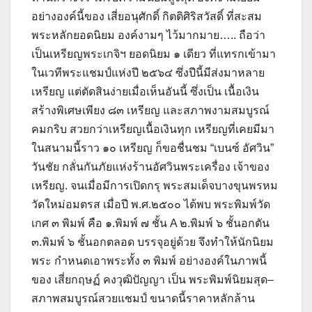
อย่างองค์นี้ของ เสี่ยอนุศักดิ์ กิตติศิริสวัสดิ์ ที่สะสม
พระหลักยอดนิยม องค์งามๆ ไว้มากมาย….. ถือว่า
เป็นเหรียญพระเกจิฯ ยอดนิยม ๑ เดียว ที่แทรกเข้ามา
ในเวทีพระแชมป์แห่งปี ๒๕๖๔ ซึ่งปีนี้มีส่งมาหลาย
เหรียญ แต่ตัดสินง่ายเมื่อเห็นอันนี้ ซึ่งเป็น เนื้อเงิน
สร้างพิเศษเพียง ๘๓ เหรียญ และสภาพงามสมบูรณ์
คมกริบ สวยกว่าเหรียญเนื้อเงินทุก เหรียญที่เคยมีมา
ในสนามนี้ราว ๑๐ เหรียญ ก็ขอชื่นชม “เบนซ์ อัศวิน”
วันชัย กลั่นกันภัยแห่งร้านอัศวินพระเครื่อง เจ้าของ
เหรียญ. จนเมื่อมีการเปิดกรุ พระสมเด็จบางขุนพรหม
วัดใหม่อมตรส เมื่อปี พ.ศ.๒๕๐๐ ได้พบ พระพิมพ์วัด
เกศ ๓ พิมพ์ คือ ๑.พิมพ์ ๗ ชั้น A ๒.พิมพ์ ๖ ชั้นอกตัน
๓.พิมพ์ ๖ ชั้นอกตลอด บรรจุอยู่ด้วย จึงทำให้นักนิยม
พระ กำหนดเอาพระทั้ง ๓ พิมพ์ อย่างองค์ในภาพนี้
ของ เสี่ยกฤษฏ์ คงวุฒิปัญญา เป็น พระพิมพ์นิยมสุด–
สภาพสมบูรณ์สวยแชมป์ ขนาดนี้ราคาหลักล้าน