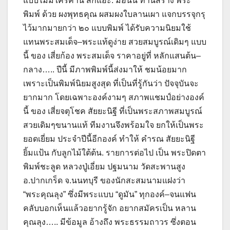
แบบไม่มีใครค้าน สักแอะ. มื่อนั้น ท่านสร้าง พระ
พิมพ์ ด้วย ผงพุทธคุณ ผสมผงใบลานเผา แจกบรรจุกรุ
ไว้มากมายกว่า ๒๐ แบบพิมพ์ ได้รับความนิยมใช้
แทนพระสมเด็จ–พระแท้ดูง่าย สวยสมบูรณ์เดิมๆ แบบ
นี้ ของ เสี่ยก้อง พระสมเด็จ ราคาอยู่ที่ หลักแสนต้น–
กลาง….. ปีนี้ มีภาพพิมพ์นี้ส่งมาให้ ชมน้อยมาก
เพราะเป็นพิมพ์นิยมสูงสุด ที่เป็นที่รู้กันว่า ปัจจุบันจะ
ยากมาก โดยเฉพาะองค์งามๆ สภาพแชมป์อย่างองค์
นี้ ของ เสี่ยจตุโชค สัยยะนิฐี ที่เป็นพระสภาพสมบูรณ์
สวยเดิมๆขนานแท้ ทีมงานจึงพร้อมใจ ยกให้เป็นพระ
ยอดเยี่ยม ประจำปีนี้อีกองค์ ทำให้ คำรณ สัยยะนิฐี
ยิ้มแป้น กับลูกไม้ใต้ต้น. รายการต่อไป เป็น พระปิดตา
พิมพ์ชะลูด หลวงปู่เอี่ยม ปฐมนาม วัดสะพานสูง
อ.ปากเกร็ด จ.นนทบุรี ของนักสะสมนามแฝงว่า
“พระคุณลุง” ซึ่งมีพระแบบ “ดูมัน” ทุกองค์–จนแฟน
คลับบอกเห็นแล้วอยากรู้จัก อยากสมัครเป็น หลาน
คุณลุง….. มีข้อมูล อ้างถึง พระธรรมถาวร ซึ่งตอน