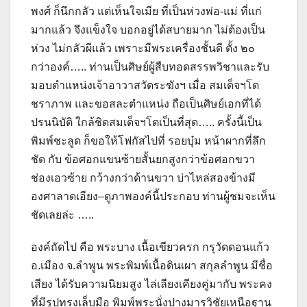
พงศ์ ก็นึกกลัว แต่เห็นใจเมีย ที่เป็นห่วงพ่อ-แม่ ที่แก่
มากแล้ว จึงแข็งใจ บอกอยู่ได้สบายมาก ไม่ต้องเป็น
ห่วง ไม่กลัวผีแล้ว เพราะมีพระเครื่องชั้นดี ตั้ง ๒๐
กว่าองค์….. ท่านเป็นศิษย์ผู้สืบทอดสรรพวิชาและรับ
มอบตำแหน่งเจ้าอาวาสวัดระฆังฯ เมื่อ สมเด็จฯโต
ชราภาพ และขอสละตำแหน่ง ถือเป็นศิษย์เอกที่ได้
ปรนนิบัติ ใกล้ชิดสมเด็จฯโตเป็นที่สุด….. ครั้งนี้เป็น
พิมพ์ชะลูด ก็ขอให้โฟกัสไปที่ รอยบุ๋ม หน้าผากที่ลึก
ชัด กับ ข้อศอกแขนซ้ายสั้นยกสูงกว่าข้อศอกขวา
ช่องเอวซ้าย กว้างกว่าด้านขวา บ่าไหล่สองข้างมี
องศาลาดเอียง–ดูภาพองค์นี้ประกอบ ท่านผู้ชมจะเห็น
ชัดเลยล่ะ …..
องค์ถัดไป คือ พระบาง เนื้อเขียวครก กรุวัดดอนแก้ว
อ.เมือง จ.ลำพูน พระพิมพ์เนื้อดินเผา สกุลลำพูน มีชื่อ
เสียง ได้รับความนิยมสูง ไล่เลียงเคียงคู่มากับ พระคง
ที่มีรูปทรงเล็บมือ พิมพ์พระนั่งปางมารวิชัยเหนือฐาน