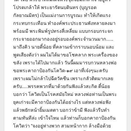
โปรดเกล้าให้ พระยารัตนบดินทร (บุญรอด
กัลยาณมิตร) เป็นแม่งานการบูรณะ ทำให้เกิดแรง
กระทบกระเทือน ทำองค์พระประธานพังทลายลงมา
พร้อมมี พระพิมพ์รูปทรงสี่เหลี่ยม แบบกรอบกระจก
กระจายออกมากองอยู่รอบองค์พระจำนวนมาก…..
มาถึงคิว นายตี๋น้อย ที่คลานเข้ากราบนอบน้อม และ
พูดเสียงดังว่า ผมไม่ได้มาขอโชคลาภ พระเครื่องของ
ขลัง เพราะได้ไปมากแล้ว วันนี้ผมมารบกวนหลวงพ่อ
ขอพระคาถาป้องกันโควิด-๑๙ เอาที่เจ๋งๆนะครับ
เพราะผมไม่กล้าไปฉีดวัคซีน เพราะกลัวติดมากเลย
ครับ….พรรคพวกที่มาด้วยกันฟังแล้วสะกิด ตี๋น้อย
บอกว่า โควิดเป็นโรคสมัยใหม่ หลวงพ่อท่านเป็นพระ
ยุคเก่าจะมีคาถาป้องกันได้อย่างไร แต่หลวงพ่อฟัง
แล้วพยักหน้ายิ้มเมตตา บอกว่าข้ามี ฟังแล้วรีบทำ
ตามทันทีล่ะ เข้าใจไหม แล้วท่านก็บอกคาถาป้องกัน
โควิดว่า “จงอยู่ห่างพวก สวมหน้ากาก ล้างมือด้วย