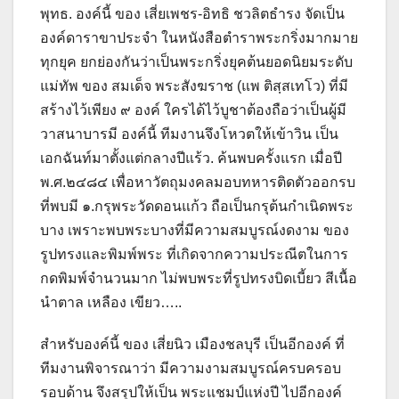
พุทธ. องค์นี้ ของ เสี่ยเพชร-อิทธิ ชวลิตธำรง จัดเป็น
องค์ดาราขาประจำ ในหนังสือตำราพระกริ่งมากมาย
ทุกยุค ยกย่องกันว่าเป็นพระกริ่งยุคต้นยอดนิยมระดับ
แม่ทัพ ของ สมเด็จ พระสังฆราช (แพ ติสฺสเทโว) ที่มี
สร้างไว้เพียง ๙ องค์ ใครได้ไว้บูชาต้องถือว่าเป็นผู้มี
วาสนาบารมี องค์นี้ ทีมงานจึงโหวตให้เข้าวิน เป็น
เอกฉันท์มาตั้งแต่กลางปีแร้ว. ค้นพบครั้งแรก เมื่อปี
พ.ศ.๒๔๘๔ เพื่อหาวัตถุมงคลมอบทหารติดตัวออกรบ
ที่พบมี ๑.กรุพระวัดดอนแก้ว ถือเป็นกรุต้นกำเนิดพระ
บาง เพราะพบพระบางที่มีความสมบูรณ์งดงาม ของ
รูปทรงและพิมพ์พระ ที่เกิดจากความประณีตในการ
กดพิมพ์จำนวนมาก ไม่พบพระที่รูปทรงบิดเบี้ยว สีเนื้อ
นำตาล เหลือง เขียว…..
สำหรับองค์นี้ ของ เสี่ยนิว เมืองชลบุรี เป็นอีกองค์ ที่
ทีมงานพิจารณาว่า มีความงามสมบูรณ์ครบครอบ
รอบด้าน จึงสรุปให้เป็น พระแชมป์แห่งปี ไปอีกองค์