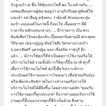
บัวลูกแก้ว ๒ ชั้น ใต้ซุ้มปรกโพธิ์ ๒๐ ใบ คล้ายกัน…..
แต่ขอเตือนท่านผู้ชม พอดูว่า อายุรักถึงยุค ดูพิมพ์ใช่
แน่แล้ว อย่าลืมดู หลังพระ ว่าต้องมี ลักษณะตะปุ่ม
ตะปํ่า แบบองค์ในภาพนี้ ถึงจะใช่ เนื้อผงยาฯ ที่มี
ราคาถึง หลักแสนกลางๆ….. อีกรายการ เป็น พระ
พิมพ์เศียรโล้นสะดุ้งกลับ เนื้อผงยาจินดามณี พระพุทธ
วิถีนายก (หลวงปู่บุญ ขันธโชติ) วัดกลางบางแก้ว
อ.นครชัยศรี นครปฐม ของ เสี่ยสถิต ราชบุรี อีก
แล้ว….. มีการใช้คุกกี้ที่จำเป็นต่อการใช้งานหรือให้
บริการเว็บไซต์ รวมทั้งมีการใช้คุกกี้อื่น (อาทิ คุกกี้
เพื่อการใช้งานเว็บไซต์ คุกกี้เพื่อวิเคราะห์การ
ประเมินผลใช้งานและการโฆษณา) เพื่อช่วยปรับปรุง
หรือเพิ่มประสิทธิภาพในการทำงานหรือการให้
บริการเว็บไซต์ได้ดียิ่งขึ้น โดยหากท่านคลิก “ยอมรับ
การใช้งานคุกกี้ทุกประเภท” ถือว่าท่านยอมรับการใช้
งานคุกกี้อื่นนอกจากคุกกี้ที่จำเป็นด้วย ซึ่งท่าน