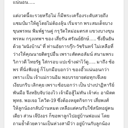
แน่นอน…..
แต่งวดนี้จะรวยหรือไม่ ก็มีพระเครื่องระดับสวยถึง
แชมป์มาให้ดูโดยไม่ต้องลุ้น เริ่มจาก พระสมเด็จบาง
ขุนพรหม พิมพ์ฐานคู่ กรุวัดใหม่อมตรส แขวงบางขุน
พรหม กรุงเทพฯ ของ เสี่ยรัน ศรัณย์ยักษ์….. ซึ่งยืนยัน
ด้วย “ผนังบ้าน” ที่ ท่านอัยการกุ๊ก-วัชรินทร์ ไม่เหลือที่
ว่างให้คุณนายติดรูปอื่น เพราะตัดคอลัมน์ สนามพระ
วิภาวดี ไทยรัฐ ใส่กรอบ แปะข้างฝาไว้ดู….. มาถึง ซ้อ
พร ที่นั่งฟังอยู่ ก็โบกมือบอกว่า ของอั๊วแน่นอนกว่า
เพราะเป็น เจ้าแม่กวนอิม พอบรรยายต่อทุกเจ๊เลย
เงียบกริบ เลิกคุย เพราะซ้อบอกว่า เป็น ปางปาฏิหาริย์
พันมือ จึงหยิบจับว่องไว เจ้ามือสู้ไม่ทัน เจ้าค่ะ อามิตต
พุทธ. พอเจอ โควิด-19 ซึ่งต้องหยุดกิจการ เสี่ยพงศ์
ให้ลูกน้องกลับบ้านหมด เหลือแต่คนรับใช้สนิทอยู่คน
เดียว ส่วน เจ๊บังอร ก็ขอพาลูกไปอยู่บ้านพ่อแม่ โดย
ถามย้ำด้วยความเป็นห่วงสามีว่า อยู่บ้านกับลูกน้อง