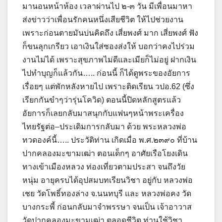
มานอนหน้าห้อง เวลาผ่านไป ๒-๓ วัน มีเพื่อนมาหา
ส่งข่าวว่าเพื่อนรักคนหนึ่งเสียชีวิต ให้ไปช่วยงาน
เพราะก่อนตายมันบ่นคิดถึง เสี่ยพงศ์ มาก เสี่ยพงศ์ ฟัง
ก็ขนลุกเกรียว เอาเงินใส่ซองส่งให้ บอกว่าคงไปร่วม
งานไม่ได้ เพราะสุขภาพไม่ดีและเมียก็ไม่อยู่ ฝากเงิน
ไปทำบุญก็แล้วกัน….. ก่อนนี้ ก็ได้ดูพระของอัยการ
เรื่อยๆ แต่พักหลังหายไป เพราะติดเรียน วปอ.62 (ซึ่ง
เรียกกันขำๆว่ารุ่นโควิด) ตอนนี้ปิดหลักสูตรแล้ว
อัยการก็เลยกลับมาสนุกกับแฟนๆหน้าพระเครื่อง
ไทยรัฐต่อ–ประเดิมการกลับมา ด้วย พระหลวงพ่อ
ทวดองค์นี้….. ประวัติท่าน เกิดเมื่อ พ.ศ.๒๓๙๐ ที่บ้าน
ปากคลองมะขามเฒ่า ตอนเด็กๆ อาศัยเรือโยงเดิน
ทางเข้าเมืองหลวง ท่องเที่ยวตามประสา จนถึงวัย
หนุ่ม อายุครบได้อุปสมบทเรียนวิชา อยู่กับ หลวงพ่อ
เชย วัดโพธิ์ทองล่าง จ.นนทบุรี และ หลวงพ่อคง วัด
บางกระพี้ ก่อนกลับมาจำพรรษา จนเป็น เจ้าอาวาส
วัดปากคลองมะขามเฒ่า ตลอดชีวิต ท่านใช้วิชา