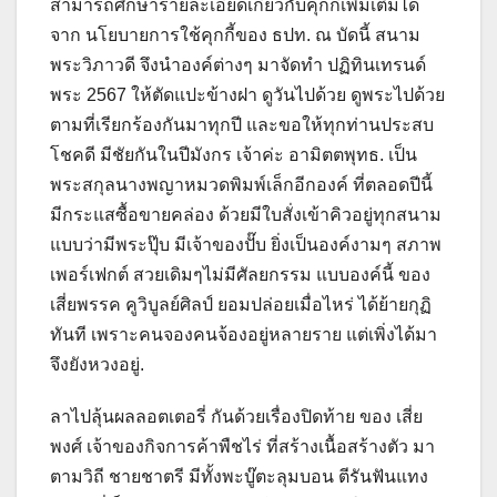
สามารถศึกษารายละเอียดเกี่ยวกับคุกกี้เพิ่มเติมได้
จาก นโยบายการใช้คุกกี้ของ ธปท. ณ บัดนี้ สนาม
พระวิภาวดี จึงนำองค์ต่างๆ มาจัดทำ ปฏิทินเทรนด์
พระ 2567 ให้ตัดแปะข้างฝา ดูวันไปด้วย ดูพระไปด้วย
ตามที่เรียกร้องกันมาทุกปี และขอให้ทุกท่านประสบ
โชคดี มีชัยกันในปีมังกร เจ้าค่ะ อามิตตพุทธ. เป็น
พระสกุลนางพญาหมวดพิมพ์เล็กอีกองค์ ที่ตลอดปีนี้
มีกระแสซื้อขายคล่อง ด้วยมีใบสั่งเข้าคิวอยู่ทุกสนาม
แบบว่ามีพระปุ๊บ มีเจ้าของปั๊บ ยิ่งเป็นองค์งามๆ สภาพ
เพอร์เฟกต์ สวยเดิมๆไม่มีศัลยกรรม แบบองค์นี้ ของ
เสี่ยพรรค คูวิบูลย์ศิลป์ ยอมปล่อยเมื่อไหร่ ได้ย้ายกุฏิ
ทันที เพราะคนจองคนจ้องอยู่หลายราย แต่เพิ่งได้มา
จึงยังหวงอยู่.
ลาไปลุ้นผลลอตเตอรี่ กันด้วยเรื่องปิดท้าย ของ เสี่ย
พงศ์ เจ้าของกิจการค้าพืชไร่ ที่สร้างเนื้อสร้างตัว มา
ตามวิถี ชายชาตรี มีทั้งพะบู๊ตะลุมบอน ตีรันฟันแทง