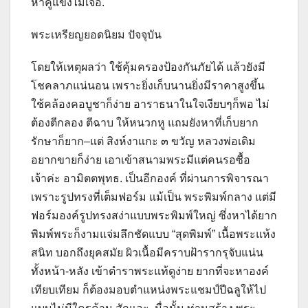
หาคู่แข่งไม่เจอ.
พระเหรียญยอดนิยม ปัจจุบัน
โดยให้เหตุผลว่า ใช้คุ้มครองป้องกันภัยได้ แล้วยังมี
โชคลาภแน่นอน เพราะยิ่งเก็บนานยิ่งมีราคาสูงขึ้น
ใช้คล้องคอบูชาก็ง่าย อาราธนาในใจเงียบๆก็พอ ไม่
ต้องตีกลอง ตีฉาบ ให้หนวกหู แถมยังหาที่เก็บยาก
รักษาก็ยาก–แต่ สิงห์งาแกะ ๓ ขวัญ หลวงพ่อเดิม
อยากขายก็ง่าย เอาเข้าสนามพระมีแต่คนรอซื้อ
เจ้าค่ะ อามิตตพุทธ. เป็นอีกองค์ ที่ผ่านการพิจารณา
เพราะรูปทรงที่เต็มฟอร์ม แม้เป็น พระพิมพ์กลาง แต่มี
ฟอร์มองค์รูปทรงสง่าแบบพระพิมพ์ใหญ่ ซึ่งหาได้ยาก
พิมพ์พระก็งามแจ่มลึกชัดแบบ “สุดพิมพ์” เนื้อพระแห้ง
สนิท บอกถึงยุคสมัย ผิวเนื้อมีคราบฝ้ารากรุจับแน่น
ทั้งหน้า-หลัง เข้าตำราพระแท้ดูง่าย ยากที่จะหาองค์
เทียบเทียม ก็ต้องมอบตำแหน่งพระแชมป์ปีฉลูให้ไป