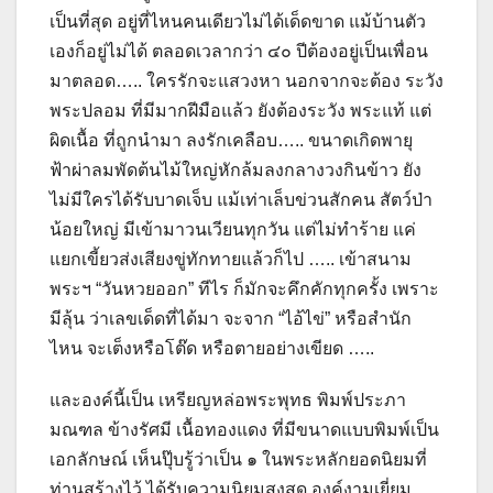
เป็นที่สุด อยู่ที่ไหนคนเดียวไม่ได้เด็ดขาด แม้บ้านตัว
เองก็อยู่ไม่ได้ ตลอดเวลากว่า ๔๐ ปีต้องอยู่เป็นเพื่อน
มาตลอด….. ใครรักจะแสวงหา นอกจากจะต้อง ระวัง
พระปลอม ที่มีมากฝีมือแล้ว ยังต้องระวัง พระแท้ แต่
ผิดเนื้อ ที่ถูกนำมา ลงรักเคลือบ….. ขนาดเกิดพายุ
ฟ้าผ่าลมพัดต้นไม้ใหญ่หักล้มลงกลางวงกินข้าว ยัง
ไม่มีใครได้รับบาดเจ็บ แม้เท่าเล็บข่วนสักคน สัตว์ป่า
น้อยใหญ่ มีเข้ามาวนเวียนทุกวัน แต่ไม่ทำร้าย แค่
แยกเขี้ยวส่งเสียงขู่ทักทายแล้วก็ไป ….. เข้าสนาม
พระฯ “วันหวยออก” ทีไร ก็มักจะคึกคักทุกครั้ง เพราะ
มีลุ้น ว่าเลขเด็ดที่ได้มา จะจาก “ไอ้ไข่” หรือสำนัก
ไหน จะเต็งหรือโต๊ด หรือตายอย่างเขียด …..
และองค์นี้เป็น เหรียญหล่อพระพุทธ พิมพ์ประภา
มณฑล ข้างรัศมี เนื้อทองแดง ที่มีขนาดแบบพิมพ์เป็น
เอกลักษณ์ เห็นปุ๊บรู้ว่าเป็น ๑ ในพระหลักยอดนิยมที่
ท่านสร้างไว้ ได้รับความนิยมสูงสุด องค์งามเยี่ยม