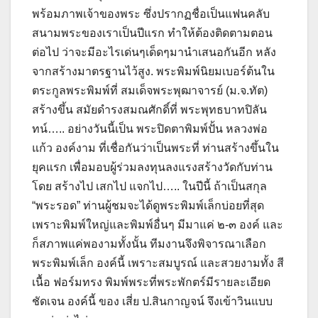
พร้อมภาพเจ้าของพระ ซึ่งปรากฏชื่อเป็นแฟนคลับ
สนามพระของเราเป็นปีแรก ทำให้ต้องติดตามตอน
ต่อไป ว่าจะมีอะไรเด่นๆเด็ดๆมานำเสนอกันอีก หลัง
จากสร้างมาตรฐานไว้สูง. พระพิมพ์นิยมเบอร์ต้นใน
ตระกูลพระพิมพ์ที่ สมเด็จพระพุฒาจารย์ (ม.จ.ทัต)
สร้างขึ้น สมัยดำรงสมณศักดิ์ที่ พระพุทธบาทปิลัน
ทน์….. อย่างวันนี้เป็น พระปิดตาพิมพ์ปั้น หลวงพ่อ
แก้ว องค์งาม ที่เชื่อกันว่าเป็นพระที่ ท่านสร้างขึ้นใน
ยุคแรก เพื่อมอบผู้ร่วมลงทุนลงแรงสร้างวัดกับท่าน
โดย สร้างไป เสกไป แจกไป….. ในปีนี้ ถ้าเป็นสกุล
“พระรอด” ท่านผู้ชมจะได้ดูพระพิมพ์เล็กบ่อยที่สุด
เพราะพิมพ์ใหญ่และพิมพ์อื่นๆ มีมาแค่ ๒-๓ องค์ และ
ก็สภาพแค่พองามทั้งนั้น ทีมงานจึงพิจารณาเลือก
พระพิมพ์เล็ก องค์นี้ เพราะสมบูรณ์ และสวยงามทั้ง สี
เนื้อ ฟอร์มทรง พิมพ์พระที่พระพักตร์มีรายละเอียด
ชัดเจน องค์นี้ ของ เสี่ย ป.สินกาญจน์ จึงเข้าวินแบบ