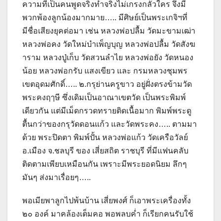
ความที่เป็นคนพูดจริงทำจริงไม่เกรงกลัวใคร จึงมี
พวกพ้องลูกน้องมากมาย….. มีศิษย์เป็นพระเกจิฯที่
มีชื่อเสียงยุคต่อมา เช่น หลวงพ่อปลื้ม วัดมะขามเฒ่า
หลวงพ่อคง วัดใหม่บำเพ็ญบุญ หลวงพ่อปลื้ม วัดสังฆ
าราม หลวงปู่เก็บ วัดสวนลำไย หลวงพ่อยัง วัดหนอง
น้อย หลวงพ่อกรับ แสงเขียว และ กรมหลวงชุมพร
เขตอุดมศักดิ์….. ๒.กรุย่านครูขาว อยู่ฝั่งตรงข้ามวัด
พระคงฤๅษี ซึ่งเดิมเป็นอาณาเขตวัด เป็นพระพิมพ์
เดียวกัน แต่มีเม็ดกรวดทรายติดเนื้อมาก พิมพ์พระดู
ตื้นกว่าของกรุวัดดอนแก้ว และวัดพระคง….. ตามมา
ด้วย พระปิดตา พิมพ์ปั้น หลวงพ่อแก้ว วัดเครือวัลย์
อ.เมือง จ.ชลบุรี ของ เสี่ยสถิต ราชบุรี ที่มีแฟนคลับ
ติดตามเพียบเหมือนกัน เพราะมีพระยอดนิยม ลึกๆ
มันๆ ส่งมาเรื่อยๆ…..
พอเมียพาลูกไปพ้นบ้าน เสี่ยพงศ์ ก็เอาพระเครื่องทั้ง
๒๐ องค์ มาคล้องเต็มคอ พอพลบค่ำ ก็เรียกคนรับใช้