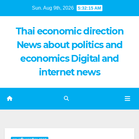
Skip
Sun. Aug 9th, 2026
5:32:16 AM
to
content
Thai economic direction
News about politics and
economics Digital and
internet news