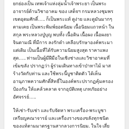
ยกย่องเป็น เทพเจ้าแห่งลุ่มน้ำเจ้าพระยา เป็นพระ
อาจารย์ด้านวิชาอาคม ของ เสด็จฯ กรมหลวงชุมพร
เขตอุดมศักดิ์….. ก็เป็นพระแท้ ดูง่าย และดูมันมากๆ
ตามเคย เป็นพระพิมพ์ยอดนิยม เนื้อนิยมแถวหน้า ใน
สกุล พระหลวงปู่บุญ พบทั้ง เนื้อดิน เนื้อผง เนื้อผงยา
จินดามณี ที่มีการ ลงรักดำ เคลือบรักษาองค์พระมา
แต่เดิม เป็นเนื้อที่ได้รับความนิยมสูงสุด ราคาแพง
สุด….. ท่านเป็นผู้มีฝีมือในเชิงช่างและวิชาอาคมที่
เข้มขลัง ปรากฏว่า ผู้ร่วมเดินทางเข้าป่าหาไม้ มาส
ร้างวัดกับท่าน และใช้พระนี้บูชาติดตัว ได้เห็น
อานุภาพความศักดิ์สิทธิ์ในองค์พระปรากฏคุ้มครอง
ป้องกัน ให้แคล้วคลาด จากอุบัติเหตุ เภทภัยอย่าง
อัศจรรย์…..
ให้เช่า-รับเช่า และรับจัดหา พระเครื่อง-พระบูชา
เหรียญคณาจารย์ และเครื่องรางของขลังทุกชนิด
ของแท้ตามมาตรฐานสากลวงการนิยม. ในใจ เสี่ย