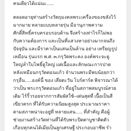
คนเดียวได้แน่นะ…..
ตลอดอายุท่านสร้างวัตถุมงคลพระเครื่องของขลังไว้
มากมาย หลายแบบหลายรุ่น มีอานุภาพความ
ศักดิ์สิทธิ์ครบครอบรอบด้าน จึงสร้างเท่าไรก็ไม่พอ
กับความต้องการ และเป็นที่แสวงหาอย่างมากจนถึง
ปัจจุบัน และมีราคาเป็นแสนเป็นล้าน อย่าง เหรียญรูป
เหมือน รุ่นแรก พ.ศ. ๓.กรุวัดพระคง องค์พระจะดู
ใหญ่ล่ำใบโพธิ์ดูใหญ่ แต่เนื้อและลักษณะการปาด
หลังเหมือนกรุวัดดอนแก้ว จำนวนพระมีพบน้อยกว่า
กรุอื่น…..องค์นี้ ของ เสี่ยตะวัน โบร์ดาร์ด พิจารณาได้
ว่าเป็น พระกรุวัดดอนแก้ว ที่อยู่ในสภาพสมบูรณ์สวย
เดิม ไร้ริ้วรอยจากการสัมผัสใช้–เด่นสุดที่ เนื้อเป็นสี
เขียวครก ที่ได้รับความนิยมสูงสุด ประมาณราคา
ตามสภาพน่าจะอยู่ที่ หลายแสน….. ที่สำคัญ คือผู้
ช่วยงานสร้างวัดท่านที่ได้รับพระปิดตาบูชาติดตัว
เกือบทุกคนได้เมียเป็นลูกเศรษฐี ประกอบอาชีพ รำ