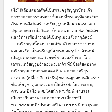
เมื่อได้เลื่อนสมณศักดิ์เป็นพระครูสัญญาบัตร เจ้า
อาวาสพระอารามหลวงชั้นเอก ที่พระครูพิศาลจริยา
ภิรม ท่านจึงจัดสร้างเหรียญรูปเหมือน รุ่นแรก และ
ปลุกเสกเดี่ยว เมื่อวันเสาร์ที่ ๒๐ มีนาคม พ.ศ. ๒๕๕๓
(เสาร์ห้า) เพื่อนำรายได้เป็นทุนมุงหลังคากุฏิสงฆ์
…..เหรียญรุ่นนี้ออกแบบแม่พิมพ์โดยนายช่างเกษม
มงคลเจริญ เป็นเหรียญปั๊ม ทรงกลมรูปไข่ ด้านหน้า
เป็นรูปจำลองท่านครึ่งองค์ จำนวนสร้าง ๑. โดย
เฉพาะเหรียญรูปจำลองพระเกจิฯ ที่มีชื่อเสียง อย่าง
เหรียญรุ่นแรกหลวงพ่อคง ที่ พ.อ.พระยาศรีสุร
สงคราม (เปลื้อง ดิลกโยธิน) ขออนุญาตท่านจัดสร้าง
ขึ้น เพื่อบูชาคุณหลวงพ่อ เป็นที่ระลึกในวาระอายุ
ครบ ๗๗ ปี เมื่อ พ.ศ. โดยนำ พระพิมพ์ มาบรรจุ
เป็นการสืบอายุพระพุทธศาสนา เมื่อราวปี
พ.ศ.๒๔๐๗-๙ ถึงประมาณปี พ.ศ.๒๔๓๐ มีการบูรณะ
วัด โดย พระบาทสมเด็จพระจุลจอมเกล้าเจ้าอยู่หัว