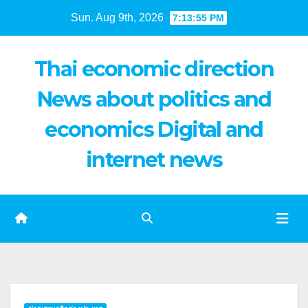
Skip
Sun. Aug 9th, 2026
7:13:56 PM
to
content
Thai economic direction
News about politics and
economics Digital and
internet news