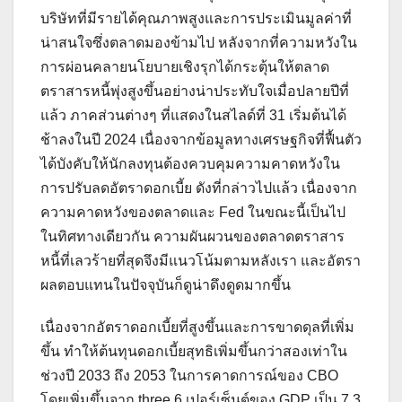
บริษัทที่มีรายได้คุณภาพสูงและการประเมินมูลค่าที่
น่าสนใจซึ่งตลาดมองข้ามไป หลังจากที่ความหวังใน
การผ่อนคลายนโยบายเชิงรุกได้กระตุ้นให้ตลาด
ตราสารหนี้พุ่งสูงขึ้นอย่างน่าประทับใจเมื่อปลายปีที่
แล้ว ภาคส่วนต่างๆ ที่แสดงในสไลด์ที่ 31 เริ่มต้นได้
ช้าลงในปี 2024 เนื่องจากข้อมูลทางเศรษฐกิจที่ฟื้นตัว
ได้บังคับให้นักลงทุนต้องควบคุมความคาดหวังใน
การปรับลดอัตราดอกเบี้ย ดังที่กล่าวไปแล้ว เนื่องจาก
ความคาดหวังของตลาดและ Fed ในขณะนี้เป็นไป
ในทิศทางเดียวกัน ความผันผวนของตลาดตราสาร
หนี้ที่เลวร้ายที่สุดจึงมีแนวโน้มตามหลังเรา และอัตรา
ผลตอบแทนในปัจจุบันก็ดูน่าดึงดูดมากขึ้น
เนื่องจากอัตราดอกเบี้ยที่สูงขึ้นและการขาดดุลที่เพิ่ม
ขึ้น ทำให้ต้นทุนดอกเบี้ยสุทธิเพิ่มขึ้นกว่าสองเท่าใน
ช่วงปี 2033 ถึง 2053 ในการคาดการณ์ของ CBO
โดยเพิ่มขึ้นจาก three.6 เปอร์เซ็นต์ของ GDP เป็น 7.3