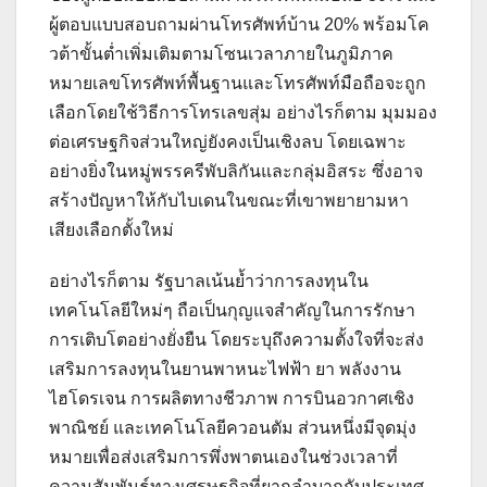
ผู้ตอบแบบสอบถามผ่านโทรศัพท์บ้าน 20% พร้อมโค
วต้าขั้นต่ำเพิ่มเติมตามโซนเวลาภายในภูมิภาค
หมายเลขโทรศัพท์พื้นฐานและโทรศัพท์มือถือจะถูก
เลือกโดยใช้วิธีการโทรเลขสุ่ม อย่างไรก็ตาม มุมมอง
ต่อเศรษฐกิจส่วนใหญ่ยังคงเป็นเชิงลบ โดยเฉพาะ
อย่างยิ่งในหมู่พรรครีพับลิกันและกลุ่มอิสระ ซึ่งอาจ
สร้างปัญหาให้กับไบเดนในขณะที่เขาพยายามหา
เสียงเลือกตั้งใหม่
อย่างไรก็ตาม รัฐบาลเน้นย้ำว่าการลงทุนใน
เทคโนโลยีใหม่ๆ ถือเป็นกุญแจสำคัญในการรักษา
การเติบโตอย่างยั่งยืน โดยระบุถึงความตั้งใจที่จะส่ง
เสริมการลงทุนในยานพาหนะไฟฟ้า ยา พลังงาน
ไฮโดรเจน การผลิตทางชีวภาพ การบินอวกาศเชิง
พาณิชย์ และเทคโนโลยีควอนตัม ส่วนหนึ่งมีจุดมุ่ง
หมายเพื่อส่งเสริมการพึ่งพาตนเองในช่วงเวลาที่
ความสัมพันธ์ทางเศรษฐกิจที่ยากลำบากกับประเทศ