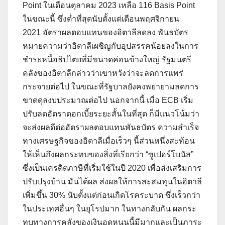
Point ในเดือนตุลาคม 2023 เหลือ 116 Basis Point
ในขณะนี้ ซึ่งต่ำที่สุดนับตั้งแต่เดือนพฤศจิกายน
2021 อัตราผลตอบแทนของอิตาลีลดลง พันธบัตร
หมายความว่าอิตาลีเผชิญกับอุปสรรคน้อยลงในการ
ชำระหนี้อธิปไตยที่มีขนาดค่อนข้างใหญ่ รัฐมนตรี
คลังของอิตาลีกล่าวว่าเขาหวังว่าจะลดการแพร่
กระจายต่อไป ในขณะที่รัฐบาลยังคงพยายามลดการ
ขาดดุลงบประมาณต่อไป นอกจากนี้ เมื่อ ECB เริ่ม
ปรับลดอัตราดอกเบี้ยระยะสั้นในที่สุด ก็มีแนวโน้มว่า
จะส่งผลดีต่ออัตราผลตอบแทนพันธบัตร ความสำเร็จ
ทางเศรษฐกิจของอิตาลีเมื่อเร็วๆ นี้ส่วนหนึ่งสะท้อน
ให้เห็นถึงผลกระทบของสิ่งที่เรียกว่า “ซูเปอร์โบนัส”
ซึ่งเป็นเครดิตภาษีที่เริ่มใช้ในปี 2020 เพื่อส่งเสริมการ
ปรับปรุงบ้าน มันได้ผล ส่งผลให้การสะสมทุนในอิตาลี
เพิ่มขึ้น 30% นับตั้งแต่ก่อนเกิดโรคระบาด ซึ่งเร็วกว่า
ในประเทศอื่นๆ ในยุโรปมาก ในทางกลับกัน ผลกระ
ทบทางการคลังของเงินอุดหนุนนี้มีมากและเป็นภาระ