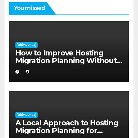
You missed
ไม่มีหมวดหมู่
How to Improve Hosting
Migration Planning Without
Wasting Budget in the
Kimberley
ไม่มีหมวดหมู่
A Local Approach to Hosting
Migration Planning for