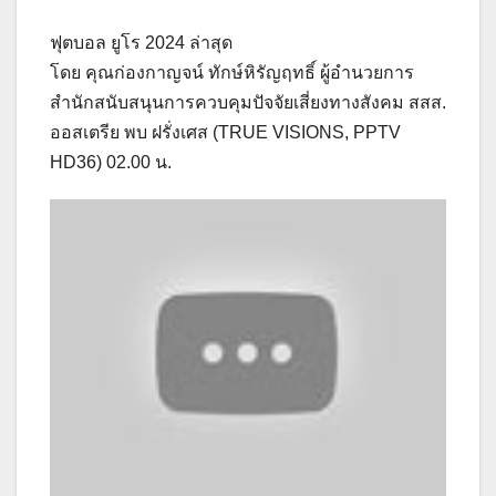
ฟุตบอล ยูโร 2024 ล่าสุด
โดย คุณก่องกาญจน์ ทักษ์หิรัญฤทธิ์ ผู้อำนวยการ
สำนักสนับสนุนการควบคุมปัจจัยเสี่ยงทางสังคม สสส.
ออสเตรีย พบ ฝรั่งเศส (TRUE VISIONS, PPTV
HD36) 02.00 น.