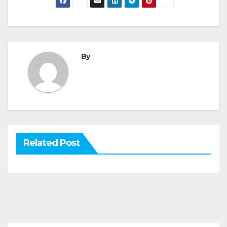
By
Related Post