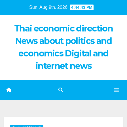
Skip
Sun. Aug 9th, 2026
4:44:43 PM
to
content
Thai economic direction
News about politics and
economics Digital and
internet news