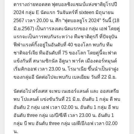
ตารางถ่ายทอดสด ฟุตบอลชิงแชมป์แห่งชาติยุโรปปี
2024 กลุ่ม E นัดแรก วันจันทร์ที่ sixteen มิถุนายน
2567 เวลา 20.00 น. ศึก “ฟุตบอลยูโร 2024” วันนี้ (18
มิ.ย.2567) เป็นการลงเตะนัดแรกของ กลุ่ม เอฟ โดยคู่
แรกจะเป็นการพบกันระหว่าง ทีมชาติตุรกี ที่ปัจจุบัน
ฟีฟ่าแรงค์กิ้งอยู่ในอันดับที่ 40 ของโลก พบกับ ทีม
ชาติจอร์เจีย ทีมอันดับที่ 75 ของโลก โดยคู่นี้จะฟาด
แข้งกันที่ สนามซิกนัล อิดูนา พาร์ค เมืองดอร์ทมุนด์
เริ่มคิกออฟ เวลา 23.00 น. โรมาเนีย ขึ้นนำเป็นจ่าฝูง
ของกลุ่มอี นัดต่อไปจะพบกับ เบลเยียม วันที่ 22 มิ.ย.
นัดต่อไป ฝรั่งเศส จะพบ เนเธอร์แลนด์ และ ออสเตรีย
พบ โปแลนด์ แข่งขันวันที่ 21 มิ.ย. อันดับ 1 กลุ่ม ดี พบ
อันดับ 2 กลุ่ม เอฟ เวลา 02.00 น. อันดับ 1 กลุ่ม อี พบ
อันดับ three กลุ่ม เอ/บี/ซี/ดี เวลา 23.00 น. อันดับ 1
กลุ่ม บี พบ อันดับ three กลุ่ม เอ/ดี/อี/เอฟ เวลา 02.00
น.