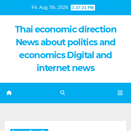
Skip
Fri. Aug 7th, 2026
1:27:21 PM
to
content
Thai economic direction
News about politics and
economics Digital and
internet news