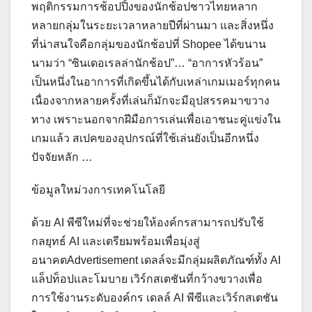
พฤติกรรมการช้อปปิ้งของนักช้อปชาวไทยหลาก
หลายกลุ่มในระยะเวลาหลายปีที่ผ่านมา และสิ่งหนึ่ง
ที่น่าสนใจคือกลุ่มของนักช้อปที่ Shopee ได้ขนาน
นามว่า “ซินเดอเรลล่านักช้อป”… “อาการหัวร้อน”
เป็นหนึ่งในอาการที่เกิดขึ้นได้กับเหล่าเกมเมอร์ทุกคน
เนื่องจากหลายครั้งที่เล่นก็มักจะมีอุปสรรคมาขวาง
ทาง เพราะนอกจากฝีมือการเล่นเพื่อเอาชนะคู่แข่งใน
เกมแล้ว สเปคของอุปกรณ์ที่ใช้เล่นยังเป็นอีกหนึ่ง
ปัจจัยหลัก …
ข้อมูลใหม่วงการเทคโนโลยี
ด้วย AI พีซีใหม่ที่จะช่วยให้องค์กรสามารถปรับใช้
กลยุทธ์ AI และเตรียมพร้อมเพื่อมุ่งสู่
อนาคตAdvertisement เดลล์จะมีกลุ่มผลิตภัณฑ์ทั้ง AI
แล็ปท็อปและโมบาย เวิร์กสเตชันที่กว้างขวางเพื่อ
การใช้งานระดับองค์กร เดลล์ AI พีซีและเวิร์กสเตชัน