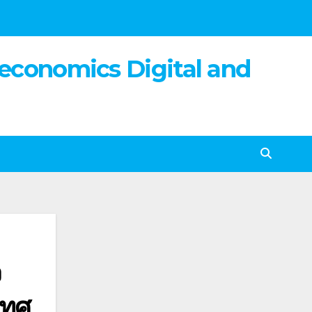
 economics Digital and
จ
เทศ