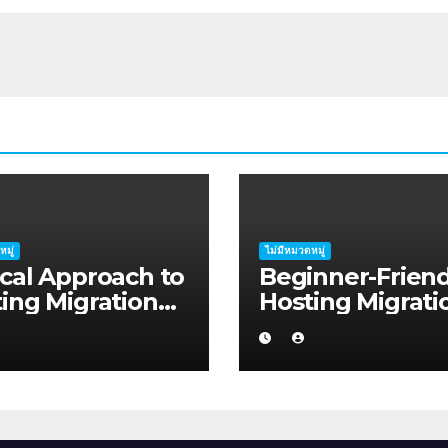
หมู่
ไม่มีหมวดหมู่
cal Approach to
Beginner-Friend
ing Migration
Hosting Migrati
ning for
Planning Advice
lancers in
Startup Founder
khampton
Coffs Harbour