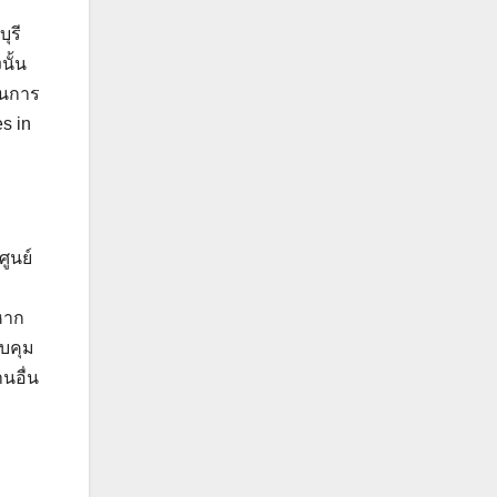
ุรี
นั้น
ในการ
s in
ูนย์
หาก
วบคุม
นอื่น