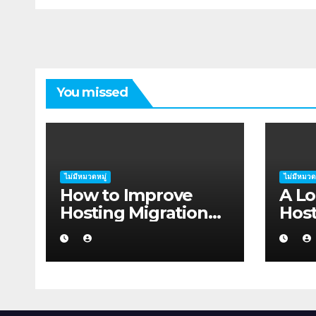
You missed
ไม่มีหมวดหมู่
ไม่มีหมวด
How to Improve
A Lo
Hosting Migration
Host
Planning Without
Plan
Wasting Budget in
Free
the Kimberley
Roc