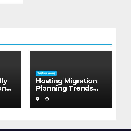
ไม่มีหมวดหมู่
ly
Hosting Migration
on
Planning Trends
 for
Shaping Mandurah
s in
in 2026