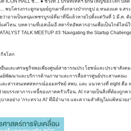
True ICON HALL ช… ● ช่วงที่ 1 บริษัทเทคฯ ยักษ์ใหญ่ของโลก ปลด
 พบโครงกระดูกมนุษย์ถูกเผาทิ้งกลางป่ากกธูป อ.หนองแค จ.สระบ
อาจเป็นหนุ่มเพชรบูรณ์ที่มาที่นี่แล้วหายไปตั้งแต่วันที่ 1 มี.ค. ดัง
ดีแค่ไหน. บทความที่เอสเอ็มอี สตาร์ทอัพควรอ่านเพื่อเป็นไกด์ไลน์
ATALYST TALK MEETUP #3 ‘Navigating the Startup Challenge
่งยืนและเศรษฐกิจพอเพียงศูนย์สาธารณประโยชน์และประชาสังคมศ
รศูนย์พัฒนาและบริการด้านภาษาและการสื่อสารศูนย์ประสานคณะ
าและสารสนเทศสหกรณ์ออมทรัพย์ สพบ. และ แนวทางที่ eight คือ 
งช่วยบรรเทาภาระหนี้ของภาคครัวเรือน. AI กลายเป็นสิ่งที่ต้องถูกค
บาลอย่าง ‘กระทรวง AI’ ที่มีอำนาจ และความสำคัญไม่แพ้หน่วยงา