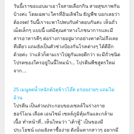
วันนี้เราขอแอบมาเอาใจสายเลือกกิน สายสุขภาพกัน
บ้างค่ะ โดยเฉพาะใครที่อินเลิฟใน ธัญพืช บอกเลยว่า
ต้องจด! วันนี้เราจะพาไปพบกับคำตอบกันค่ะ เห็นถั่ว
เม็ดเล็กๆ แบบนี้ แต่มีคุณค่าทางโภชนาการและมี
สารอาหารดีๆ ต่อร่างกายอยู่มากอย่างคาดไม่ถึงเลย
ทีเดียว แถมยังเป็นตัวช่วงป้องกันโรคต่างๆ ได้ดีอีก
ด้วยค่ะ ว่าแล้วก็ตามเราไปดูกันเลยดีกว่า จะมีถั่วชนิด
โปรดของใครอยู่ในนี้ไหมน้า... โปรตีนพืชสูตรใหม่
จาก…
25 เมนูลดน้ำหนักด้วยข้าวโอ๊ต อร่อยง่ายๆ แถมไม่
อ้วน
โปรตีน เป็นส่วนประกอบของเซลล์ในร่างกาย
ฮอร์โมน เลือด เอนไซม์ เซลล์ภูมิคุ้มกันและกล้าม
เนื้อ ทำหน้าที่.. เห็นไหมว่า "เต้าหู้" เป็นของมี
ประโยชน์ แถมยังหาซื้อง่าย ดังนั้นหากสาวๆ อยากมี