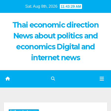
Skip
Sat. Aug 8th, 2026
11:43:29 AM
to
content
Thai economic direction
News about politics and
economics Digital and
internet news