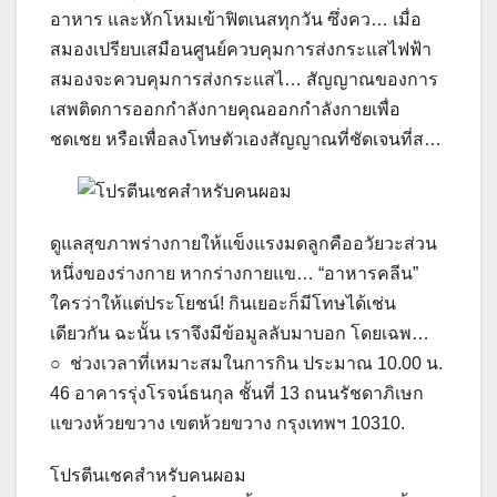
อาหาร และหักโหมเข้าฟิตเนสทุกวัน ซึ่งคว… เมื่อ
สมองเปรียบเสมือนศูนย์ควบคุมการส่งกระแสไฟฟ้า
สมองจะควบคุมการส่งกระแสไ… สัญญาณของการ
เสพติดการออกกําลังกายคุณออกกำลังกายเพื่อ
ชดเชย หรือเพื่อลงโทษตัวเองสัญญาณที่ชัดเจนที่ส…
ดูแลสุขภาพร่างกายให้แข็งแรงมดลูกคืออวัยวะส่วน
หนึ่งของร่างกาย หากร่างกายแข… “อาหารคลีน”
ใครว่าให้แต่ประโยชน์! กินเยอะก็มีโทษได้เช่น
เดียวกัน ฉะนั้น เราจึงมีข้อมูลลับมาบอก โดยเฉพ…
○ ช่วงเวลาที่เหมาะสมในการกิน ประมาณ 10.00 น.
46 อาคารรุ่งโรจน์ธนกุล ชั้นที่ 13 ถนนรัชดาภิเษก
แขวงห้วยขวาง เขตห้วยขวาง กรุงเทพฯ 10310.
โปรตีนเชคสำหรับคนผอม