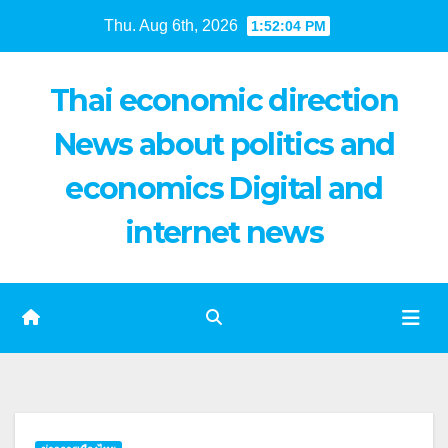
Skip
Thu. Aug 6th, 2026
1:52:04 PM
to
content
Thai economic direction
News about politics and
economics Digital and
internet news